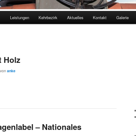
m
Leistungen
Kehrbezirk
Aktuelles
Kontakt
Galerie
t Holz
von
anke
agenlabel – Nationales