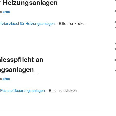
ür Heizungsanlagen
on
anke
ffizienzlabel für Heizungsanlagen
– Bitte hier klicken.
Messpflicht an
ngsanlagen_
on
anke
 Feststofffeuerungsanlagen
– Bitte hier klicken.