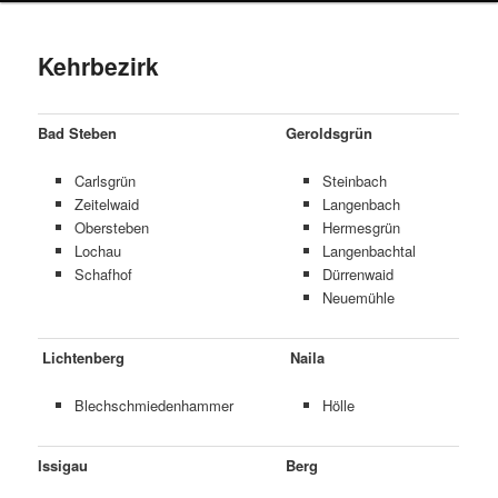
Kehrbezirk
Bad Steben
Geroldsgrün
Carlsgrün
Steinbach
Zeitelwaid
Langenbach
Obersteben
Hermesgrün
Lochau
Langenbachtal
Schafhof
Dürrenwaid
Neuemühle
Lichtenberg
Naila
Blechschmiedenhammer
Hölle
Issigau
Berg