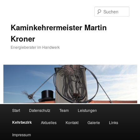
Zum
primären
Such
Inhalt
springen
Kaminkehrermeister Martin
Kroner
Energieberater im Handwerk
Hauptmenü
Start
Datenschutz
Team
Leistungen
Kehrbezirk
Aktuelles
Kontakt
Galerie
Links
Impressum