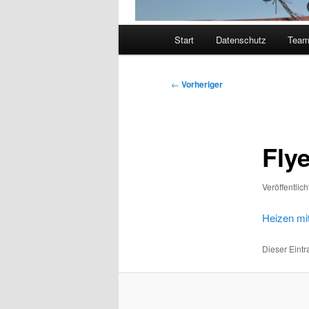
Hauptmenü
Start
Datenschutz
Tea
Beitragsnavigation
←
Vorheriger
Flye
Veröffentlic
Heizen mi
Dieser Eint