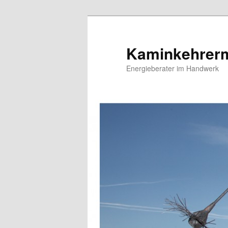
Zum
primären
Inhalt
Kaminkehrerm
springen
Energieberater im Handwerk