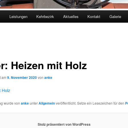
m
Leistungen
Kehrbezirk
Aktuelles
Kontakt
Galerie
r: Heizen mit Holz
ht am
9. November 2020
von
anke
t Holz
rag wurde von
anke
unter
Allgemein
veröffentlicht. Setze ein Lesezeichen für den
P
Stolz präsentiert von WordPress