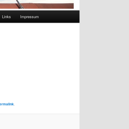
Links
Impressum
ermalink
.