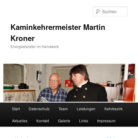
Zum
primären
Such
Inhalt
springen
Kaminkehrermeister Martin
Kroner
Energieberater im Handwerk
Hauptmenü
Start
Datenschutz
Team
Leistungen
Kehrbezirk
Aktuelles
Kontakt
Galerie
Links
Impressum