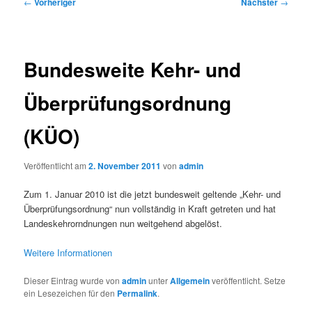
Beitragsnavigation
←
Vorheriger
Nächster
→
Bundesweite Kehr- und
Überprüfungsordnung
(KÜO)
Veröffentlicht am
2. November 2011
von
admin
Zum 1. Januar 2010 ist die jetzt bundesweit geltende „Kehr- und
Überprüfungsordnung“ nun vollständig in Kraft getreten und hat
Landeskehrorndnungen nun weitgehend abgelöst.
Weitere Informationen
Dieser Eintrag wurde von
admin
unter
Allgemein
veröffentlicht. Setze
ein Lesezeichen für den
Permalink
.